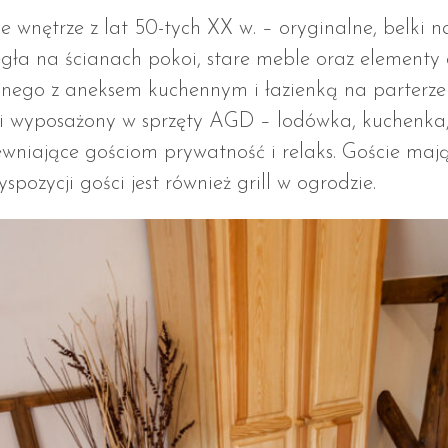
 wnętrze z lat 50-tych XX w. – oryginalne, belki n
gła na ścianach pokoi, stare meble oraz elementy
nnego z aneksem kuchennym i łazienką na parterze 
i wyposażony w sprzęty AGD – lodówka, kuchenka, 
pewniające gościom prywatność i relaks. Goście maj
spozycji gości jest również grill w ogrodzie.