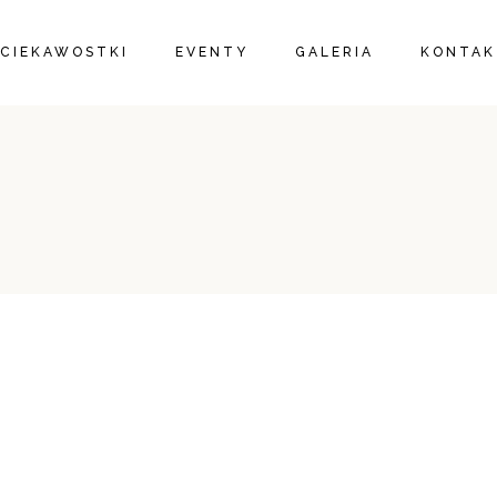
CIEKAWOSTKI
EVENTY
GALERIA
KONTAK
WIECZORY PANIEŃSKIE
IMPREZY RODZINNE
JOGA W OGRODZIE
WARSZTATY