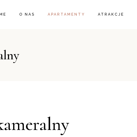
ME
O NAS
APARTAMENTY
ATRAKCJE
APARTAMENT KAMERALNY
alny
APARTAMENT DUŻY
APARTAMENT MŁYNARSKI
CAŁY DOMEK
kameralny