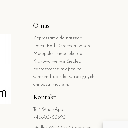
O nas
Zapraszamy do naszego
Domu Pod Orzechem w sercu
Małopolski, niedaleko od
Krakowa we wsi Siedlec.
Fantastyczne miejsce na
weekend lub kilka wakacyjnych
dni poza miastem.
Kontakt
Tel/ WhatsApp
+48603760393
Siedlec 62; 32-744 Łapczyca,